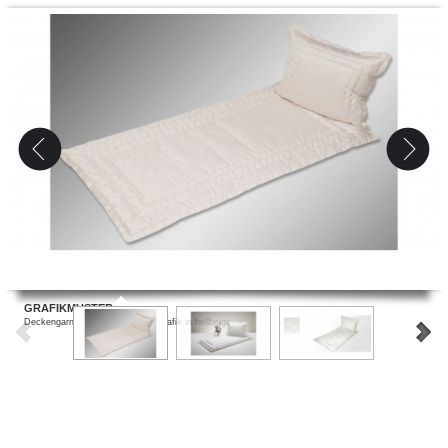
GRAFIKMUSTER
Deckengarnitur mit feiner Würfelgrafik in hellbeige